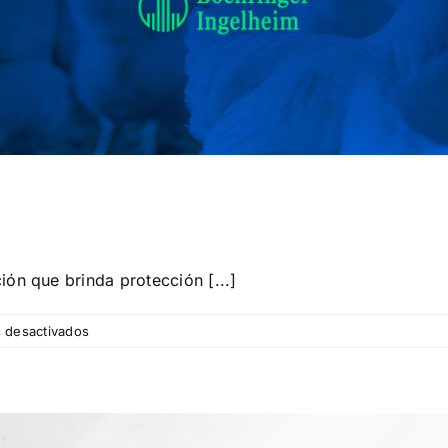
n que brinda protección [...]
en
 desactivados
PREVEXXION
RN