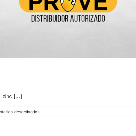
zinc [...]
en
tarios desactivados
ButiPEARL®
Z