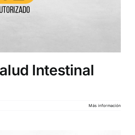
lud Intestinal
Más información