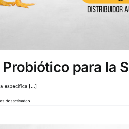
robiótico para la Sa
específica [...]
en
os desactivados
CLOSTAT™
Aves
–
Probiótico