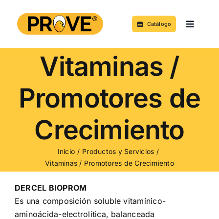
Saltar
al
Catálogo
Toggle
contenido
Navigat
Acerca de
Vitaminas /
Productos y Servicios
Promotores de
Noticias
Crecimiento
Contacto
Inicio
Productos y Servicios
Vitaminas / Promotores de Crecimiento
DERCEL BIOPROM
Es una composición soluble vitamínico-
aminoácida-electrolítica, balanceada