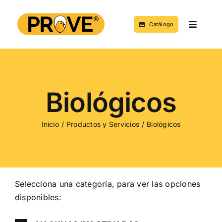
Saltar
al
Catálogo
Toggle
contenido
Navigat
Acerca de
Productos y Servicios
Biológicos
Noticias
Inicio
Productos y Servicios
Biológicos
Contacto
Selecciona una categoría, para ver las opciones
disponibles: