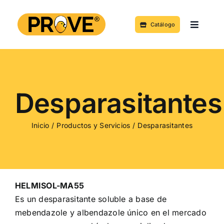
Saltar
al
Catálogo
Toggle
contenido
Navigat
Acerca de
Productos y Servicios
Desparasitantes
Noticias
Inicio
Productos y Servicios
Desparasitantes
Contacto
HELMISOL-MA55
Es un desparasitante soluble a base de
mebendazole y albendazole único en el mercado