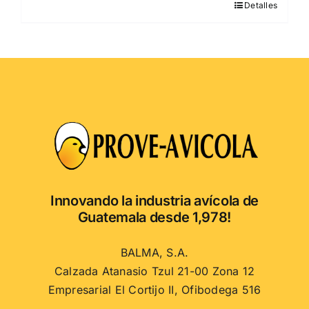
Detalles
Este
producto
tiene
múltiples
variantes.
Las
opciones
se
pueden
elegir
en
Innovando la industria avícola de
la
Guatemala desde 1,978!
página
de
BALMA, S.A.
producto
Calzada Atanasio Tzul 21-00 Zona 12
Empresarial El Cortijo II, Ofibodega 516