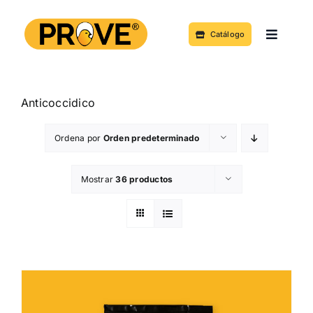
Saltar
al
Catálogo
Toggle
contenido
Navigat
Acerca de
Anticoccidico
Productos y Servicios
Ordena por
Orden predeterminado
Noticias
Mostrar
36 productos
Contacto