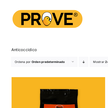
Saltar
al
contenido
Anticoccidico
Ordena por
Orden predeterminado
Mostrar
2