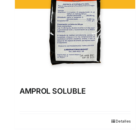
AMPROL SOLUBLE
Detalles
Este
producto
tiene