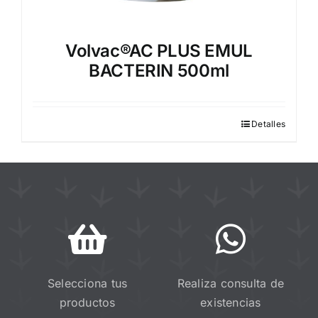
Volvac®AC PLUS EMUL
BACTERIN 500ml
Detalles
Selecciona tus
Realiza consulta de
productos
existencias