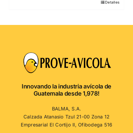
Detalles
Este
producto
tiene
múltiples
variantes.
Las
opciones
se
pueden
elegir
en
Innovando la industria avícola de
la
Guatemala desde 1,978!
página
de
BALMA, S.A.
producto
Calzada Atanasio Tzul 21-00 Zona 12
Empresarial El Cortijo II, Ofibodega 516