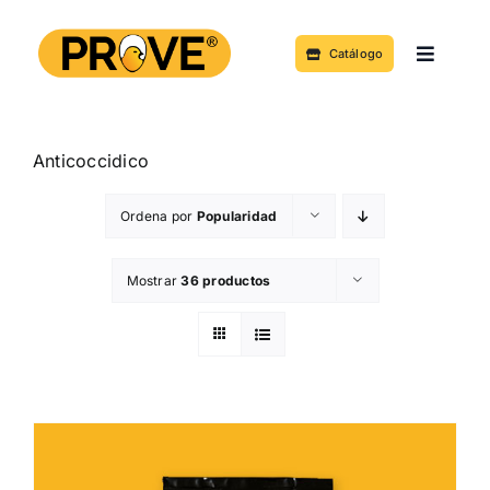
Saltar
al
Catálogo
Toggle
contenido
Navigat
Acerca de
Anticoccidico
Productos y Servicios
Ordena por
Popularidad
Noticias
Mostrar
36 productos
Contacto