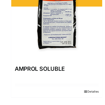
AMPROL SOLUBLE
Detalles
Este
producto
tiene