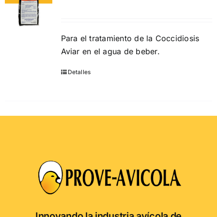
Para el tratamiento de la Coccidiosis
Aviar en el agua de beber.
Detalles
Este
producto
tiene
múltiples
variantes.
Las
opciones
se
pueden
elegir
en
Innovando la industria avícola de