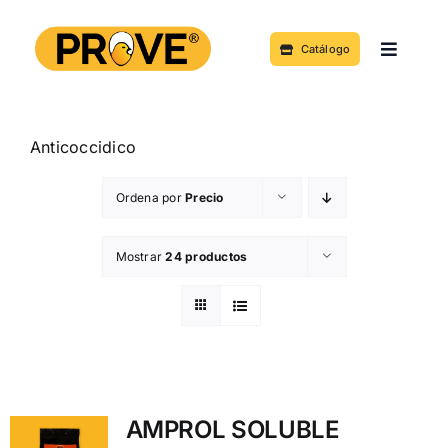
Saltar
al
Catálogo
Toggle
contenido
Navigat
Acerca de
Anticoccidico
Productos y Servicios
Ordena por
Precio
Noticias
Mostrar
24 productos
Contacto
AMPROL SOLUBLE