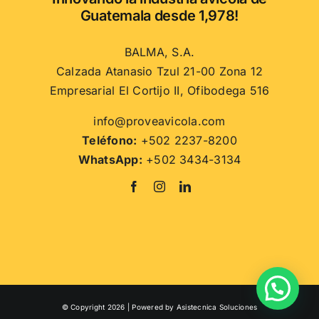
la
Guatemala desde 1,978!
página
de
BALMA, S.A.
producto
Calzada Atanasio Tzul 21-00 Zona 12
Empresarial El Cortijo II, Ofibodega 516
info@proveavicola.com
Teléfono:
+502 2237-8200
WhatsApp:
+502 3434-3134
© Copyright 2026 | Powered by
Asistecnica Soluciones