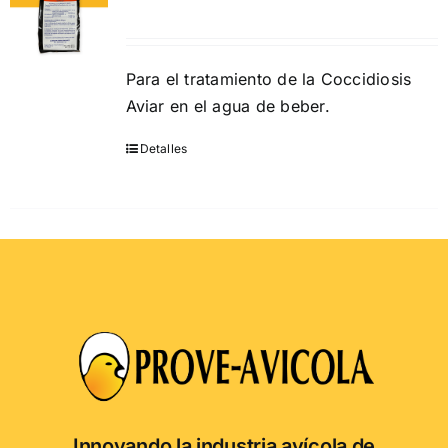
Para el tratamiento de la Coccidiosis
Aviar en el agua de beber.
Detalles
Este
producto
tiene
múltiples
variantes.
Las
opciones
se
pueden
elegir
en
Innovando la industria avícola de