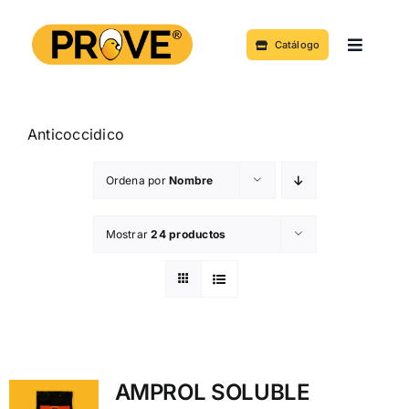
Saltar
al
Catálogo
Toggle
contenido
Navigat
Acerca de
Anticoccidico
Productos y Servicios
Ordena por
Nombre
Noticias
Mostrar
24 productos
Contacto
AMPROL SOLUBLE