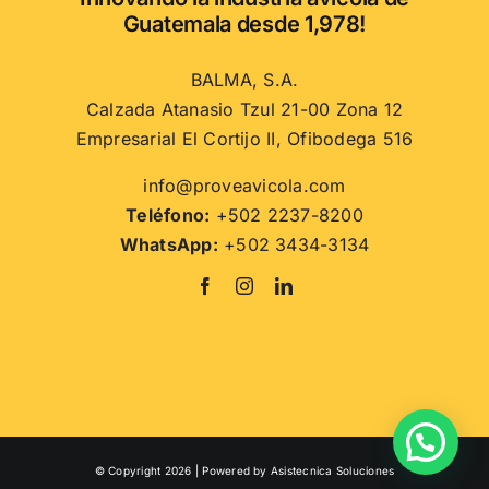
la
Guatemala desde 1,978!
página
de
BALMA, S.A.
producto
Calzada Atanasio Tzul 21-00 Zona 12
Empresarial El Cortijo II, Ofibodega 516
info@proveavicola.com
Teléfono:
+502 2237-8200
WhatsApp:
+502 3434-3134
© Copyright 2026 | Powered by
Asistecnica Soluciones