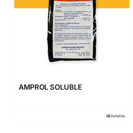
AMPROL SOLUBLE
Detalles
Este
producto
tiene