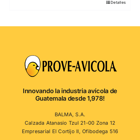
Detalles
Este
producto
tiene
múltiples
variantes.
Las
opciones
se
pueden
elegir
en
Innovando la industria avícola de
la
Guatemala desde 1,978!
página
de
BALMA, S.A.
producto
Calzada Atanasio Tzul 21-00 Zona 12
Empresarial El Cortijo II, Ofibodega 516