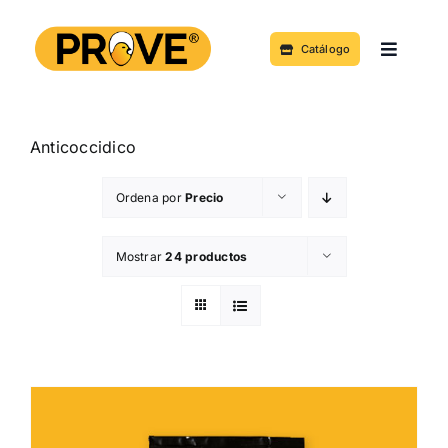
Saltar
al
Catálogo
Toggle
contenido
Navigat
Acerca de
Anticoccidico
Productos y Servicios
Ordena por
Precio
Noticias
Mostrar
24 productos
Contacto