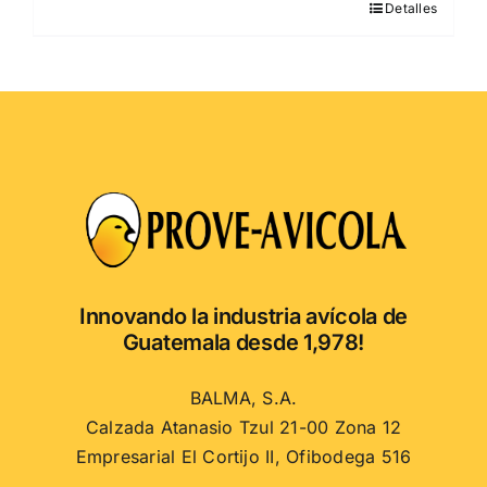
Detalles
Este
producto
tiene
múltiples
variantes.
Las
opciones
se
pueden
elegir
en
Innovando la industria avícola de
la
Guatemala desde 1,978!
página
de
BALMA, S.A.
producto
Calzada Atanasio Tzul 21-00 Zona 12
Empresarial El Cortijo II, Ofibodega 516