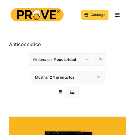
Saltar
al
Catálogo
Toggle
contenido
Navigat
Acerca de
Anticoccidico
Productos y Servicios
Ordena por
Popularidad
Noticias
Mostrar
24 productos
Contacto