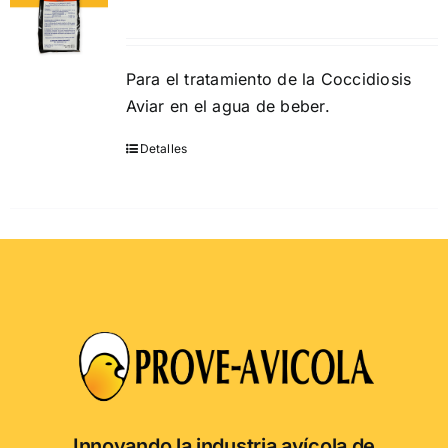
Para el tratamiento de la Coccidiosis
Aviar en el agua de beber.
Detalles
Este
producto
tiene
múltiples
variantes.
Las
opciones
se
pueden
elegir
en
Innovando la industria avícola de