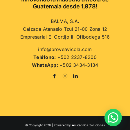
la
Guatemala desde 1,978!
página
de
BALMA, S.A.
producto
Calzada Atanasio Tzul 21-00 Zona 12
Empresarial El Cortijo II, Ofibodega 516
info@proveavicola.com
Teléfono:
+502 2237-8200
WhatsApp:
+502 3434-3134
© Copyright 2026 | Powered by
Asistecnica Soluciones