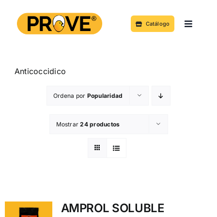
Saltar
al
Catálogo
Toggle
contenido
Navigat
Acerca de
Anticoccidico
Productos y Servicios
Ordena por
Popularidad
Noticias
Mostrar
24 productos
Contacto
AMPROL SOLUBLE