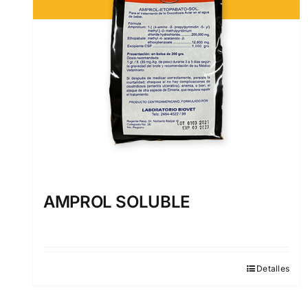
AMPROL SOLUBLE
Detalles
Este
producto
tiene