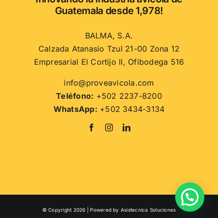
la
Guatemala desde 1,978!
página
de
BALMA, S.A.
producto
Calzada Atanasio Tzul 21-00 Zona 12
Empresarial El Cortijo II, Ofibodega 516
info@proveavicola.com
Teléfono:
+502 2237-8200
WhatsApp:
+502 3434-3134
© Copyright 2026 | Powered by
Asistecnica Soluciones