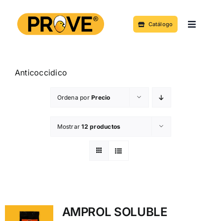
Saltar
al
Catálogo
Toggle
contenido
Navigat
Acerca de
Anticoccidico
Productos y Servicios
Ordena por
Precio
Noticias
Mostrar
12 productos
Contacto
AMPROL SOLUBLE