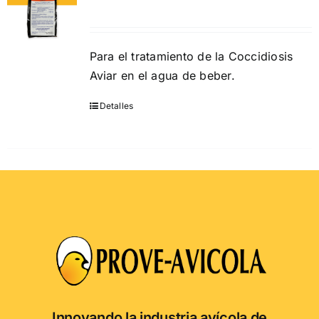
Para el tratamiento de la Coccidiosis
Aviar en el agua de beber.
Detalles
Este
producto
tiene
múltiples
variantes.
Las
opciones
se
pueden
elegir
en
Innovando la industria avícola de