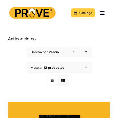
Saltar
al
Catálogo
Toggle
contenido
Navigat
Acerca de
Anticoccidico
Productos y Servicios
Ordena por
Precio
Noticias
Mostrar
12 productos
Contacto