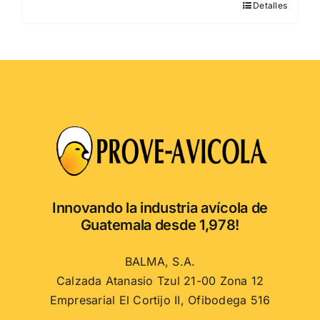
Detalles
Este
producto
tiene
múltiples
variantes.
Las
opciones
se
pueden
elegir
en
Innovando la industria avícola de
la
Guatemala desde 1,978!
página
de
BALMA, S.A.
producto
Calzada Atanasio Tzul 21-00 Zona 12
Empresarial El Cortijo II, Ofibodega 516