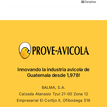
Detalles
Este
producto
tiene
múltiples
variantes.
Las
opciones
se
pueden
elegir
en
Innovando la industria avícola de
la
Guatemala desde 1,978!
página
de
BALMA, S.A.
producto
Calzada Atanasio Tzul 21-00 Zona 12
Empresarial El Cortijo II, Ofibodega 516