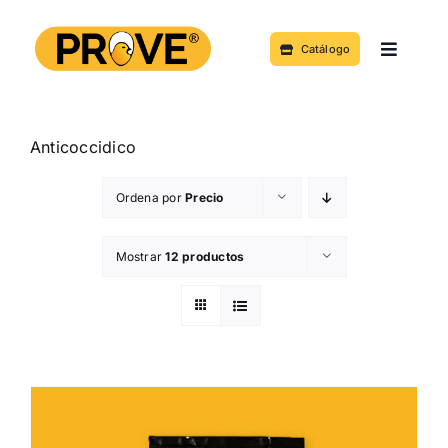
Saltar
al
Catálogo
Toggle
contenido
Navigat
Acerca de
Anticoccidico
Productos y Servicios
Ordena por
Precio
Noticias
Mostrar
12 productos
Contacto