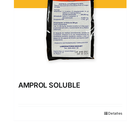
AMPROL SOLUBLE
Detalles
Este
producto
tiene