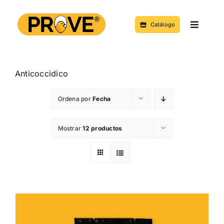
Saltar
al
Catálogo
Toggle
contenido
Navigat
Acerca de
Anticoccidico
Productos y Servicios
Ordena por
Fecha
Noticias
Mostrar
12 productos
Contacto