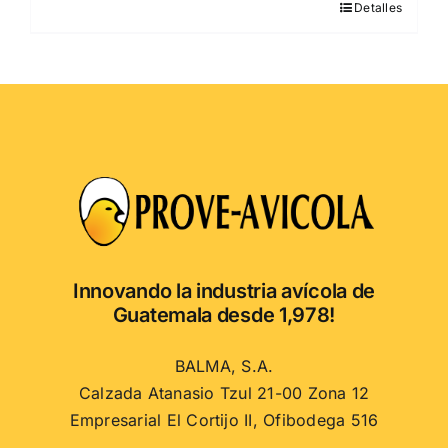
Detalles
Este
producto
tiene
múltiples
variantes.
Las
opciones
se
pueden
elegir
en
Innovando la industria avícola de
la
Guatemala desde 1,978!
página
de
BALMA, S.A.
producto
Calzada Atanasio Tzul 21-00 Zona 12
Empresarial El Cortijo II, Ofibodega 516